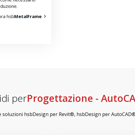
oduzione.
ora hsb
MetalFrame
idi per
Progettazione - AutoC
tre soluzioni hsbDesign per Revit®, hsbDesign per AutoCAD