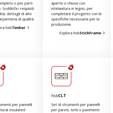
completo o per parti
aperte o chiuse con
. Soddisfa i requisiti
intelaiatura in legno, per
lità, dettagli di alto
completare il progetto con le
carpenteria di qualità.
specifiche necessarie per la
produzione.
ora hsb
Timber
Esplora hsb
StickFrame
hsb
CLT
rumenti per pannelli
Set di strumenti per pannelli
ctural Insulated
per pareti, tetti o pavimenti