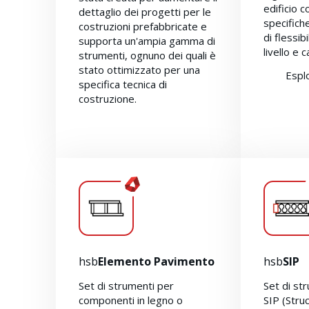
edificio 
dettaglio dei progetti per le
specifiche
costruzioni prefabbricate e
di flessibi
supporta un'ampia gamma di
livello e 
strumenti, ognuno dei quali è
stato ottimizzato per una
Espl
specifica tecnica di
costruzione.
Esplora
hsb
Progettazione per
AutoCAD
hsb
Elemento Pavimento
hsb
SIP
Set di strumenti per
Set di st
componenti in legno o
SIP (Stru