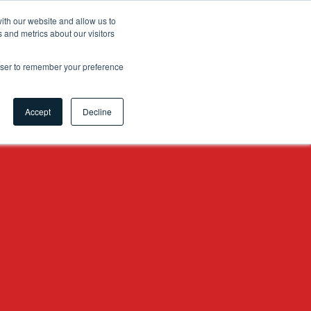
ith our website and allow us to
 and metrics about our visitors
atti
Lavora con noi
Myhsbcad
EN
rowser to remember your preference
Accept
Decline