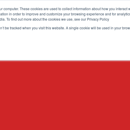
color:#F6A81C; }
ur computer. These cookies are used to collect information about how you interact w
tion in order to improve and customize your browsing experience and for analytics
i
Risorse
Chi siamo
Sostenibilità 🌿
Cont
dia. To find out more about the cookies we use, see our Privacy Policy
on’t be tracked when you visit this website. A single cookie will be used in your b