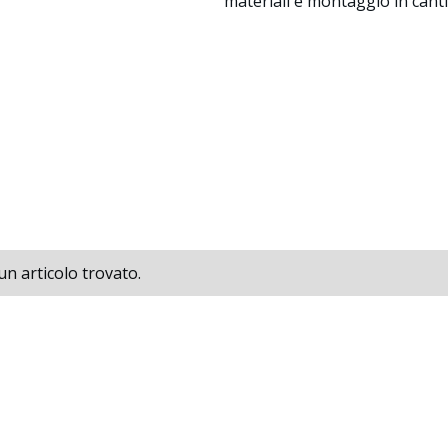
materiali e montaggio in canti
n articolo trovato.