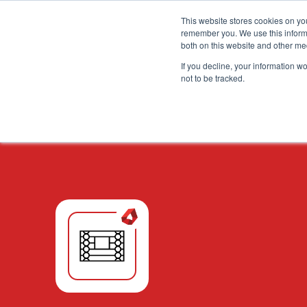
.grid-toolsets.share .toolset-tile:first-of-type{ background-
This website stores cookies on yo
remember you. We use this informa
Home
Settori
Soluzion
both on this website and other me
If you decline, your information w
not to be tracked.