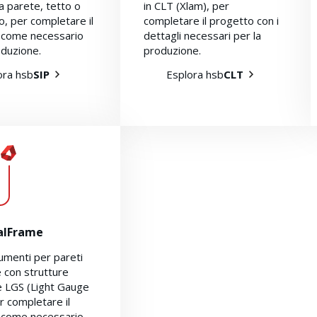
a parete, tetto o
in CLT (Xlam), per
, per completare il
completare il progetto con i
 come necessario
dettagli necessari per la
oduzione.
produzione.
ora hsb
SIP
Esplora hsb
CLT
alFrame
rumenti per pareti
e con strutture
e LGS (Light Gauge
er completare il
 come necessario