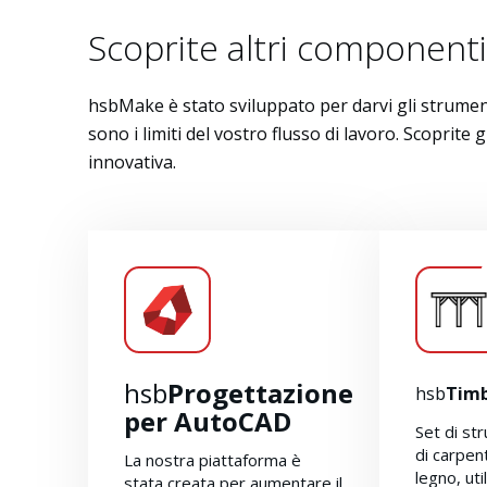
Scoprite altri componenti
hsbMake è stato sviluppato per darvi gli strument
sono i limiti del vostro flusso di lavoro. Scoprite
innovativa.
hsb
Progettazione
hsb
Tim
per AutoCAD
Set di st
di carpen
La nostra piattaforma è
legno, uti
stata creata per aumentare il