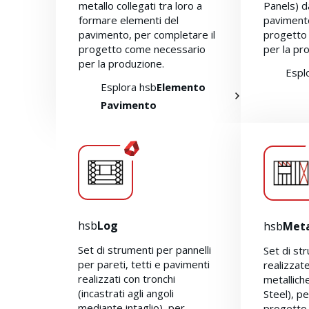
metallo collegati tra loro a
Panels) d
formare elementi del
pavimento
pavimento, per completare il
progetto
progetto come necessario
per la pr
per la produzione.
Espl
Esplora hsb
Elemento
Pavimento
hsb
Log
hsb
Met
Set di strumenti per pannelli
Set di st
per pareti, tetti e pavimenti
realizzat
realizzati con tronchi
metallich
(incastrati agli angoli
Steel), p
mediante intaglio), per
progetto