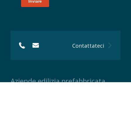
Contattateci
Aziende edilizia prefabbricata
Piccola e media dimensione
Industriale e su larga scala
Creativo e unico