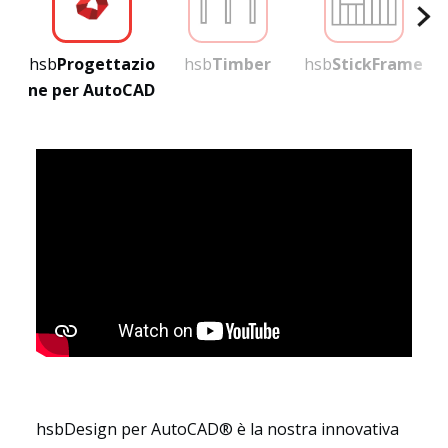
hsb
Progettazio
hsb
Timber
hsb
StickFrame
ne per AutoCAD
Settori
hsbDesign per AutoCAD® è la nostra innovativa