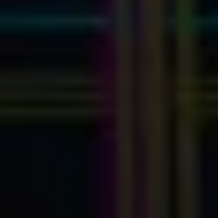
Myhsbcad